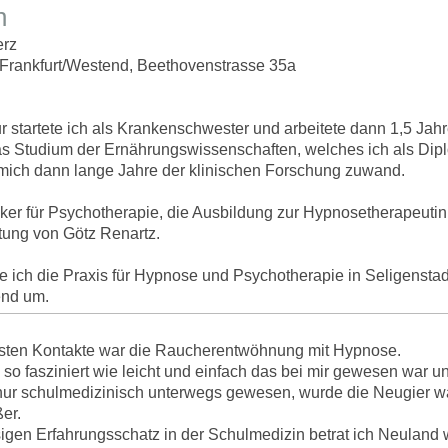
h
erz
: Frankfurt/Westend, Beethovenstrasse 35a
 startete ich als Krankenschwester und arbeitete dann 1,5 Jahre
das Studium der Ernährungswissenschaften, welches ich als Di
mich dann lange Jahre der klinischen Forschung zuwand.
iker für Psychotherapie, die Ausbildung zur Hypnosetherapeuti
tung von Götz Renartz.
te ich die Praxis für Hypnose und Psychotherapie in Seligenstad
tend um.
rsten Kontakte war die Raucherentwöhnung mit Hypnose.
so fasziniert wie leicht und einfach das bei mir gewesen war un
 nur schulmedizinisch unterwegs gewesen, wurde die Neugier w
er.
igen Erfahrungsschatz in der Schulmedizin betrat ich Neuland 