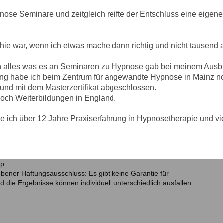
nose Seminare und zeitgleich reifte der Entschluss eine eigene 
hie war, wenn ich etwas mache dann richtig und nicht tausend
ch alles was es an Seminaren zu Hypnose gab bei meinem Aus
ng habe ich beim Zentrum für angewandte Hypnose in Mainz noc
und mit dem Masterzertifikat abgeschlossen.
noch Weiterbildungen in England.
be ich über 12 Jahre Praxiserfahrung in Hypnosetherapie und vi
ap
bener Haftungsausschluss: Es gibt keine Garantie für
 die Ergebnisse können individuell unterschiedlich ausfallen.