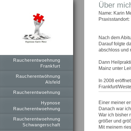
Über mic
Name: Karin M
Praxisstandort
Nach dem Abitur
Darauf folgte 
abschloss und 
Raucherentwoehnung
Dann Heilprakt
Frankfurt
Mainz unter Lei
Raucherentwöhnung
In 2008 eröffne
Alsfeld
Frankfurt/Wes
Raucherentwoehnung
Einer meiner e
Hypnose
Raucherentwoehnung
Danach war ich 
War ich bisher
Raucherentwoehnung
größer und größ
Schwangerschaft
Mit meinem ries