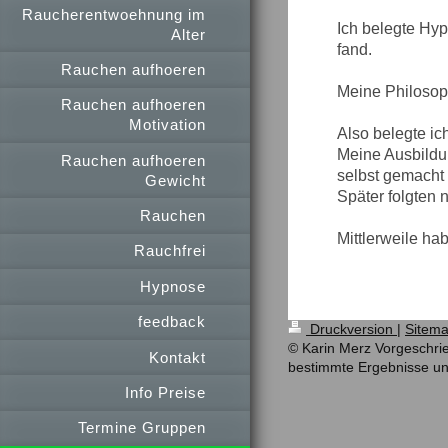
Raucherentwoehnung im
Ich belegte Hyp
Alter
fand.
Rauchen aufhoeren
Meine Philosop
Rauchen aufhoeren
Motivation
Also belegte i
Meine Ausbildu
Rauchen aufhoeren
selbst gemacht 
Gewicht
Später folgten 
Rauchen
Mittlerweile ha
Rauchfrei
Hypnose
feedback
Druckversion
|
Sitem
© Karin Merz Vorgeschrie
Kontakt
bestimmte Ergebnisse und
Info Preise
Termine Gruppen